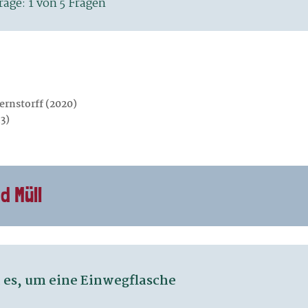
ernstorff (2020)
13)
d Müll